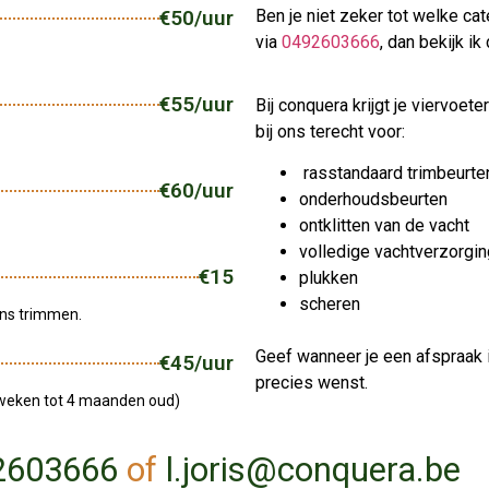
€50/uur
Ben je niet zeker tot welke ca
via
0492603666
, dan bekijk ik
€55/uur
Bij conquera krijgt je viervoete
bij ons terecht voor:
rasstandaard trimbeurt
€60/uur
onderhoudsbeurten
ontklitten van de vacht
volledige vachtverzorgin
€15
plukken
scheren
ens trimmen.
Geef wanneer je een afspraak
€45/uur
precies wenst.
 weken tot 4 maanden oud)
2603666
of
l.joris@conquera.be