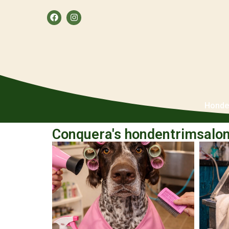
Honde
Conquera's hondentrimsalon 