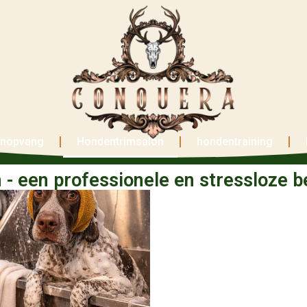
nopvang
Hondentrimsalon
hondentraining
- een professionele en stressloze b